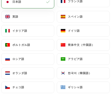
フランス語
フランス語
日本語
日本語
メニュー
JA
英語
英語
スペイン語
スペイン語
イタリア語
イタリア語
ドイツ語
ドイツ語
/
ホーム
ギャラリー
ポルトガル語
ポルトガル語
简体中文（中国語）
简体中文（中国語）
ギャラリー
ロシア語
ロシア語
アラビア語
アラビア語
オランダ語
オランダ語
한국어（韓国語）
한국어（韓国語）
チェコ語
チェコ語
ギリシャ語
ギリシャ語